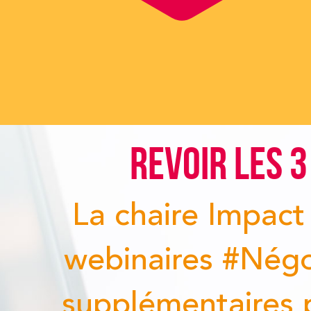
REVOIR LES 3 WEB
La chaire Impact Posi
webinaires #NégoTrain
supplémentaires pour r