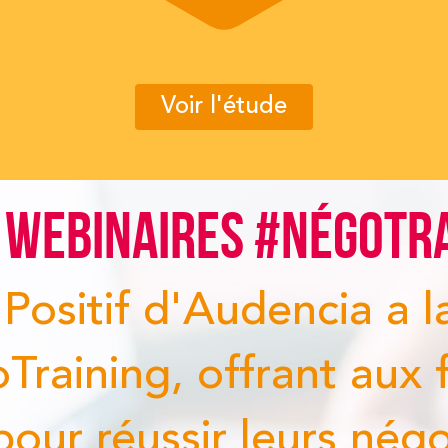
Voir l'étude
INAIRES #NÉGOTRAININ
tif d'Audencia a lancé
ing, offrant aux femm
éussir leurs négociati