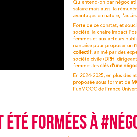
Qu'entend-on par négociatio
salaire mais aussi la rémunéra
avantages en nature, l'accè
Forte de ce constat, et souci
société, la
chaire Impact Pos
femmes et aux acteurs public
nantaise
pour proposer un
m
collectif
, animé par des expe
société civile (DRH, dirigeant
femmes les
clés d’une négoc
En 2024-2025, en plus des at
proposée
sous format de
M
FunMOOC de France Univers
T ÉTÉ FORMÉES À #NÉG