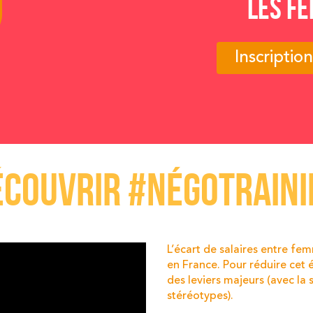
LES F
Inscriptio
ÉCOUVRIR #NÉGOTRAINI
L’écart de salaires entre f
en France. Pour réduire cet
des leviers majeurs (avec la s
stéréotypes).