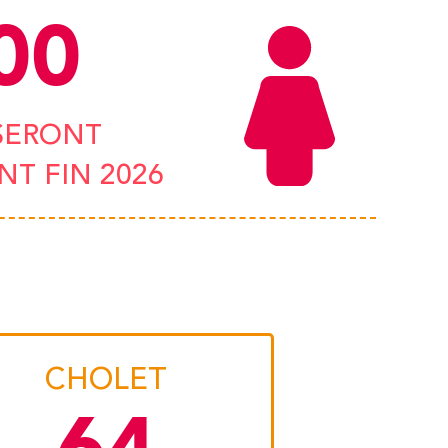
00
SERONT
T FIN 2026
RENNES