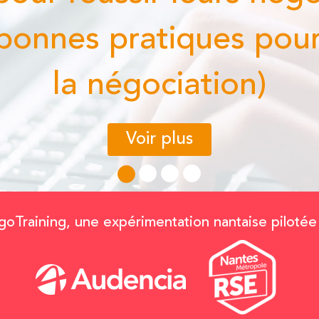
s pratiques pour conva
la négociation)
Voir plus
oTraining, une expérimentation nantaise pilotée 