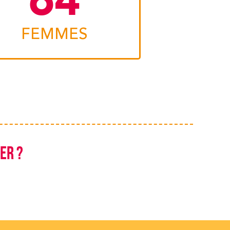
283
FEMMES
er ?