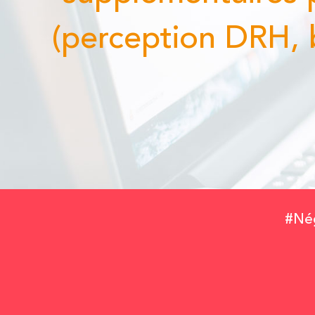
(perception DRH, bonne
#Nég