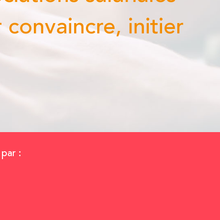
incre, initier
par :